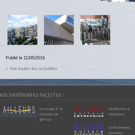
Publié le 11/05/2016
Voir toutes les actualités
NOS DIFFÉRENTES FAÇETTES :
Le voyage Ã la
Architecture &
rencontre de
Urbanisme
lâ€™art
EvÃ©nements,
Incentive,