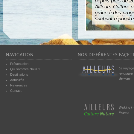
depuis près de 2
Ailleurs Culture o
grâce à des pro
sachant répondre 
NAVIGATION
NOS DIFFÉRENTES FAÇETT
Présentation
Le voyage
Qui sommes Nous ?
rencontre
Destinations
lâ€™art
Actualités
Références
Contact
Walking in
France