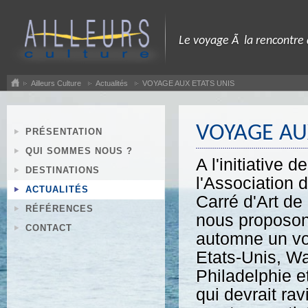
Le voyage Ã la rencontre
Ailleurs Culture
Actualités
VOYAGE AUX ETATS UNIS
VOYAGE AU
PRÉSENTATION
QUI SOMMES NOUS ?
A l'initiative de
DESTINATIONS
l'Association 
ACTUALITÉS
Carré d'Art de
RÉFÉRENCES
nous proposon
CONTACT
automne un v
Etats-Unis, W
Philadelphie e
qui devrait ravi