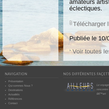
amateurs artis
éclectiques.
Télécharger 
Publiée le 10
Voir toutes le
NAVIGATION
NOS DIFFÉRENTES FAÇETT
Présentation
Le voyage
Qui sommes Nous ?
rencontre
Destinations
lâ€™art
Actualités
Références
Contact