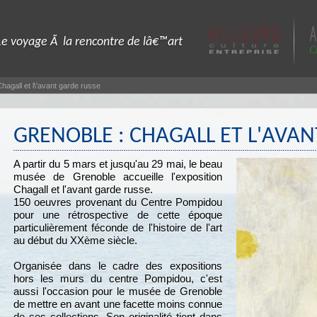
Le voyage Ã la rencontre de lâ€™art
hagall et l\'avant garde russe
GRENOBLE : CHAGALL ET L'AVA
A partir du 5 mars et jusqu'au 29 mai, le beau
musée de Grenoble accueille l'exposition
Chagall et l'avant garde russe.
150 oeuvres provenant du Centre Pompidou
pour une rétrospective de cette époque
particulièrement féconde de l'histoire de l'art
au début du XXème siècle.
Organisée dans le cadre des expositions
hors les murs du centre Pompidou, c'est
aussi l'occasion pour le musée de Grenoble
de mettre en avant une facette moins connue
de ses collections. Son originalité tient dans