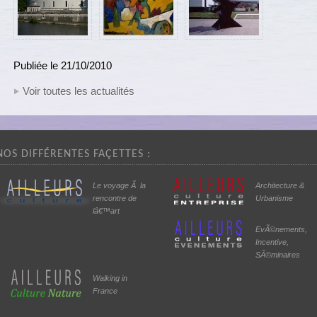
Publiée le 21/10/2010
Voir toutes les actualités
NOS DIFFÉRENTES FAÇETTES :
Le voyage Ã la
Architecture &
rencontre de
Urbanisme
lâ€™art
EvÃ©nements,
Incentive,
SÃ©minaires
Walking in
France