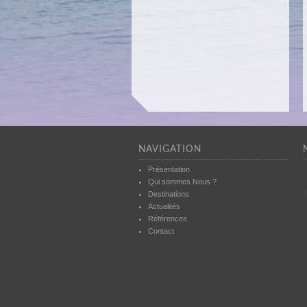
NAVIGATION
Présentation
Qui sommes Nous ?
Destinations
Actualités
Références
Contact